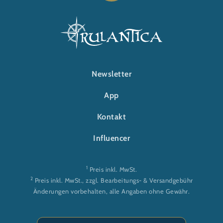
Kids ein unvergessliches Kinderfest mit dem JUNIOR CLUB.
FOOTER-RULANTICA
Newsletter
App
Kontakt
Influencer
1
Preis inkl. MwSt.
2
Preis inkl. MwSt., zzgl. Bearbeitungs- & Versandgebühr
Änderungen vorbehalten, alle Angaben ohne Gewähr.