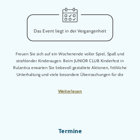
Das Event liegt in der Vergangenheit
Freuen Sie sich auf ein Wochenende voller Spiel, Spaß und
strahlender Kinderaugen. Beim JUNIOR CLUB Kinderfest in
Rulantica erwarten Sie liebevoll gestaltete Aktionen, fröhliche
Unterhaltung und viele besondere Überraschungen für die
ganze Familie.
Weiterlesen
Abwechslungsreiche Mitmach-Angebote, spannende
Erlebnisse und unvergessliche gemeinsame Momente sorgen
für eine einzigartige Atmosphäre – bei der vor allem unsere
kleinen Gäste ganz groß rauskommen!
Besonderes Extra für JUNIOR CLUB Mitglieder, die das
Termine
Kinderfest besuchen: