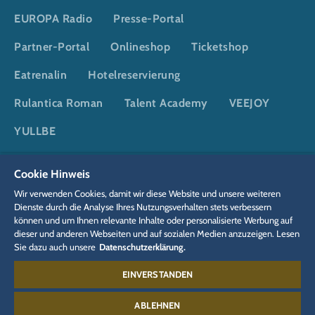
EUROPA Radio
Presse-Portal
Partner-Portal
Onlineshop
Ticketshop
Eatrenalin
Hotelreservierung
Rulantica Roman
Talent Academy
VEEJOY
YULLBE
Cookie Hinweis
DSGVO
Datenschutzerklärung
Cookie-Einstellungen
Impressum
Wir verwenden Cookies, damit wir diese Website und unsere weiteren
Rechtliches
Dienste durch die Analyse Ihres Nutzungsverhalten stets verbessern
können und um Ihnen relevante Inhalte oder personalisierte Werbung auf
dieser und anderen Webseiten und auf sozialen Medien anzuzeigen. Lesen
Sie dazu auch unsere
Datenschutzerklärung.
EINVERSTANDEN
Kontakt:
07822 77-6655
ABLEHNEN