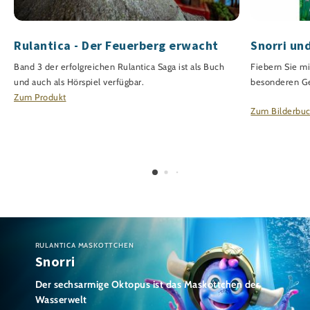
Rulantica - Der Feuerberg erwacht
Snorri un
Band 3 der erfolgreichen Rulantica Saga ist als Buch
Fiebern Sie mi
und auch als Hörspiel verfügbar.
besonderen Ge
Zum Produkt
Zum Bilderbu
RULANTICA MASKOTTCHEN
Snorri
Der sechsarmige Oktopus ist das Maskottchen der
Wasserwelt