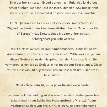
Eine der bekanntesten Expeditionen nach Rulantica ist die des
schwedischen Kapitäns Tord Johansen, der sich 1557 mit seinem
stolzen Schiff Tre Kronor auf die Suche nach der Insel machte.
Im 20. Jahrhundert fand der Tiefseeexperte Ander Svensson –
Mitglied des berühmten Abenteuer-Geheimbunds "Adventure Club
of Europe"– das Skelett eines bis dato unbekannten,
schlangenartigen Lebewesens.
Das Skelett ist aktuell im Naturkundemuseum "Krønasår" in der
Ausstellung zum Thema Rulantica zu sehen. Mittlerweile ist genau
dieses Skelett eines der Hauptindizien der Rulantica Fans: Sie
vermuten, es gehöre zu Svalgur, einer mächtigen Seeschlange. Diese
wurde einst von Odin geschickt, um die Inselwelt um Rulantica zu
beschützen...
Ob die Saga wahr ist, muss jeder für sich entscheiden.
So manche Entscheidung wird wieder über den Haufen geworfen,
sobald man in der Lobby des Museumshotels "Krønasår" dem
mächtigen Skelett von Svalgur Auge zu Auge gegenübersteht.