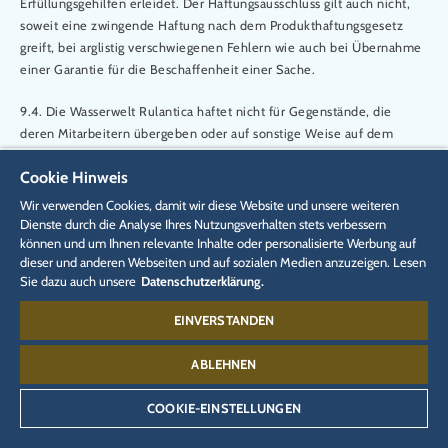
Erfüllungsgehilfen erleidet. Der Haftungsausschluss gilt auch nicht,
soweit eine zwingende Haftung nach dem Produkthaftungsgesetz
greift, bei arglistig verschwiegenen Fehlern wie auch bei Übernahme
einer Garantie für die Beschaffenheit einer Sache.
9.4. Die Wasserwelt Rulantica haftet nicht für Gegenstände, die
deren Mitarbeitern übergeben oder auf sonstige Weise auf dem
Wasserparkgelände abgelegt oder deponiert werden. Für
Cookie Hinweis
Gegenstände (beispielsweise Handys, Schmuck, Fotoapparate,
Kameras, Kleidungsstücke etc.), die während der Benutzung von
Wir verwenden Cookies, damit wir diese Website und unsere weiteren
bestimmten Teilbereichen oder Rutschbahnen beschädigt oder
Dienste durch die Analyse Ihres Nutzungsverhalten stets verbessern
können und um Ihnen relevante Inhalte oder personalisierte Werbung auf
zerstört werden bzw. verloren gehen, wird keine Haftung
dieser und anderen Webseiten und auf sozialen Medien anzuzeigen. Lesen
übernommen.
Sie dazu auch unsere
Datenschutzerklärung.
9.5. Verlorene Gegenstände sind vom Finder unverzüglich dem
EINVERSTANDEN
nächsten Mitarbeiter zu übergeben oder im Fundbüro im
Eingangsbereich der Wasserwelt Rulantica abzugeben. Dabei sind
ABLEHNEN
Angaben zum genauen Fundort und der Fundzeit zu machen.
Gefundene Gegenstände werden im Rahmen der gesetzlichen
COOKIE-EINSTELLUNGEN
Aufbewahrungsfrist aufbewahrt.