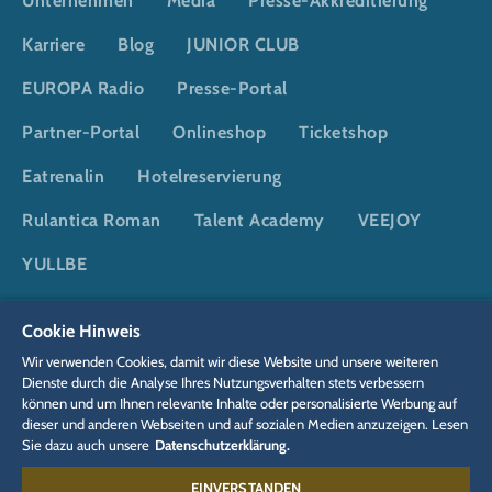
Unternehmen
Media
Presse-Akkreditierung
Karriere
Blog
JUNIOR CLUB
EUROPA Radio
Presse-Portal
Partner-Portal
Onlineshop
Ticketshop
Eatrenalin
Hotelreservierung
Rulantica Roman
Talent Academy
VEEJOY
YULLBE
Cookie Hinweis
DSGVO
Datenschutzerklärung
Cookie-Einstellungen
Impressum
Wir verwenden Cookies, damit wir diese Website und unsere weiteren
Rechtliches
Dienste durch die Analyse Ihres Nutzungsverhalten stets verbessern
können und um Ihnen relevante Inhalte oder personalisierte Werbung auf
dieser und anderen Webseiten und auf sozialen Medien anzuzeigen. Lesen
Sie dazu auch unsere
Datenschutzerklärung.
EINVERSTANDEN