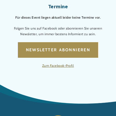
Am Sonntag und Montag stehen ab 13:00 Uhr die Rulantica
Termine
Vibes XXL mit DJ-Musik im Frigg Tempel auf dem Programm –
hier ist frühlingshafte Partystimmung angesagt! Abgerundet
Für dieses Event liegen aktuell leider keine Termine vor.
wird Snorri’s Osteraktion durch farbenfrohe Animationen und
Darbietungen der Künstler aus dem Europa-Park, die dem
Folgen Sie uns auf Facebook oder abonnieren Sie unseren
Erlebnis eine besondere Note verleihen.
Newsletter, um immer bestens Informiert zu sein.
NEWSLETTER ABONNIEREN
Zum Facebook-Profil