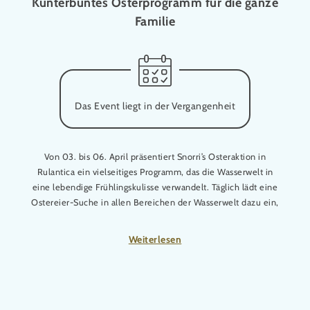
Kunterbuntes Osterprogramm für die ganze
Familie
Das Event liegt in der Vergangenheit
Von 03. bis 06. April präsentiert Snorri’s Osteraktion in
Rulantica ein vielseitiges Programm, das die Wasserwelt in
eine lebendige Frühlingskulisse verwandelt. Täglich lädt eine
Ostereier-Suche in allen Bereichen der Wasserwelt dazu ein,
auf Entdeckungstour zu gehen – mit der Chance auf einen
Überraschungs-Osterkorb. Ergänzt wird das Angebot durch ein
Weiterlesen
Glücksrad sowie die Kinderdisco an der Skip Strand Bühne, die
für heitere Stimmung sorgt. Eine tägliche Osterbingo-Aktion
schafft zusätzliche gemeinsame Momente - eine perfekte
Mischung aus Spannung und Unterhaltung.