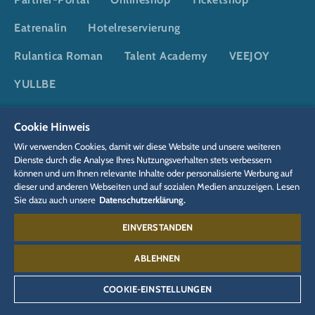
Eatrenalin
Hotelreservierung
Rulantica Roman
Talent Academy
VEEJOY
YULLBE
Cookie Hinweis
DSGVO
Datenschutzerklärung
Cookie-Einstellungen
Impressum
Wir verwenden Cookies, damit wir diese Website und unsere weiteren
Rechtliches
Dienste durch die Analyse Ihres Nutzungsverhalten stets verbessern
können und um Ihnen relevante Inhalte oder personalisierte Werbung auf
dieser und anderen Webseiten und auf sozialen Medien anzuzeigen. Lesen
Sie dazu auch unsere
Datenschutzerklärung.
EINVERSTANDEN
Kontakt:
07822 77-6655
ABLEHNEN
COOKIE-EINSTELLUNGEN
©
2026
Europa-Park GmbH & Co Mack KG