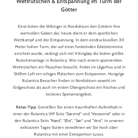
Wettrutschen & Entspannung im Turm der
Götter
Einst boten die Wikinger in Nordiskturn den Göttern ihre
wertvollen Gaben dar, heute dient er dem sportlichen
Wettkampf und der Entspannung. In dem eindrucksvollen 30
Meter hohen Turm, der auf einer funkelnden Edelsteinmine
errichtet wurde, verbirgt sich mit Vikingløp die bisher größte
Rutschenanlage in Rulantica. Wer nach einem spannenden
Wettrutschen ein Päuschen braucht, findet im Lågerhus und in
Stillhet Loft ein ruhiges Plätzchen zum Entspannen. Hungrige
Rulantica Besucher finden in Nordiskturn sowohl im
Erdgeschoss als auch im ersten Obergeschoss ein frisches und
leckeres Speisenangebot.
Relax-Tipp
: Genießen Sie einen traumhaften Aufenthalt in
einer der Rulantica VIP Svits "Sørvind" und "Vestavind" oder in
den Rulantica Svits "Nørd", "Øst", "Sør" und "Vest". In unseren
exklusiven Tages-Suiten verwöhnen wir Sie hoch über
Rulantica mit einer Extraportion Luxus.