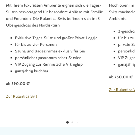
Mit ihrem luxuriösen Ambiente eignen sich die Tages-
Hoch oben im 
Suiten hervorragend für besondere Anlässe mit Familie
Svits maximal
und Freunden. Die Rulantica Svits befinden sich im 3.
Ambiente.
Obergeschoss des Nordiskturn.
2-geschos
Exklusive Tages-Suite und großer Privat-Loggia
für bis z
für bis zu vier Personen
private 
Sauna und Badezimmer exklusiv für Sie
persönlic
persönlicher gastronomischer Service
VIP Zuga
VIP Zugang zur Rennrutsche Vikingløp
ganzjähri
ganzjährig buchbar
ab 750,00 €¹
ab 590,00 €¹
Zur Rulantica 
Zur Rulantica Svit