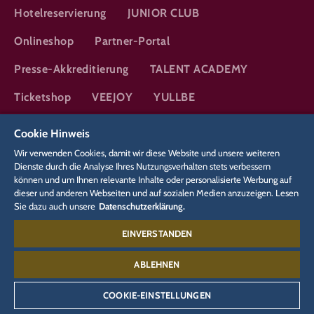
Hotelreservierung
JUNIOR CLUB
Onlineshop
Partner-Portal
Presse-Akkreditierung
TALENT ACADEMY
Ticketshop
VEEJOY
YULLBE
Cookie Hinweis
DSGVO
Datenschutzerklärung
Cookie-Einstellungen
Impressum
Wir verwenden Cookies, damit wir diese Website und unsere weiteren
Rechtliches
Dienste durch die Analyse Ihres Nutzungsverhalten stets verbessern
können und um Ihnen relevante Inhalte oder personalisierte Werbung auf
dieser und anderen Webseiten und auf sozialen Medien anzuzeigen. Lesen
Hotels:
Sie dazu auch unsere
Datenschutzerklärung.
07822 860-0
EINVERSTANDEN
Silver Lake City:
07822 860-5566
ABLEHNEN
COOKIE-EINSTELLUNGEN
©
2026
Europa-Park GmbH & Co Mack KG