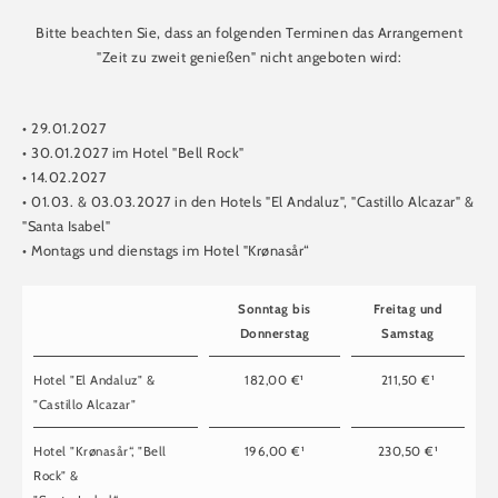
Bitte beachten Sie, dass an folgenden Terminen das Arrangement
"Zeit zu zweit genießen" nicht angeboten wird:
• 29.01.2027
• 30.01.2027 im Hotel "Bell Rock"
• 14.02.2027
• 01.03. & 03.03.2027 in den Hotels "El Andaluz", "Castillo Alcazar" &
"Santa Isabel"
• Montags und dienstags im Hotel "Krønasår“
Sonntag bis
Freitag und
Donnerstag
Samstag
Hotel "El Andaluz" &
182,00 €¹
211,50 €¹
"Castillo Alcazar"
Hotel "Krønasår“, "Bell
196,00 €¹
230,50 €¹
Rock" &