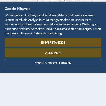
Raucherbereiche stellen wir Ihnen gerne während dieser Zeit
Cookie Hinweis
zur Verfügung. Bitte fragen Sie unsere Servicemitarbeiter.
Wir verwenden Cookies, damit wir diese Website und unsere weiteren
Dienste durch die Analyse Ihres Nutzungsverhalten stets verbessern
können und um Ihnen relevante Inhalte oder personalisierte Werbung auf
dieser und anderen Webseiten und auf sozialen Medien anzuzeigen. Lesen
Sie dazu auch unsere
Datenschutzerklärung.
Eigenschaften
Unverträglichkeiten &
EINVERSTANDEN
Präferenzen
ABLEHNEN
COOKIE-EINSTELLUNGEN
LAGE
Hotel "El Andaluz"
Glutenfrei
SAISON
Sommer & Halloween & HALLOWinter & Winter
Laktosefrei
ERÖFFNUNG