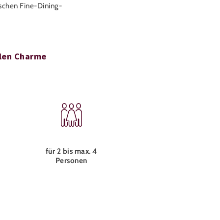
ischen Fine-Dining-
llen Charme
für 2 bis max. 4
d
Personen