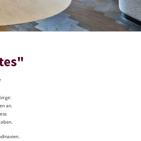
tes"
e
birge:
en an.
ress
leben.
dinavien.