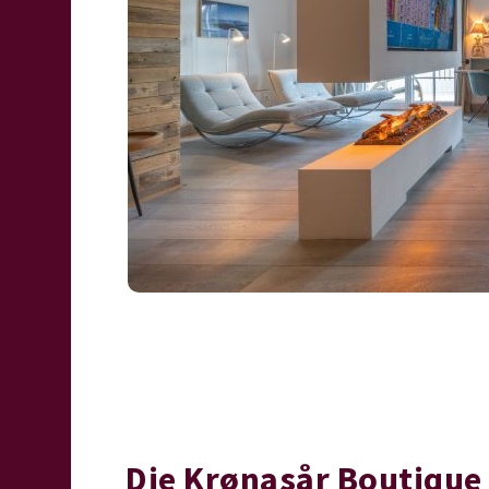
Die Krønasår Boutique 