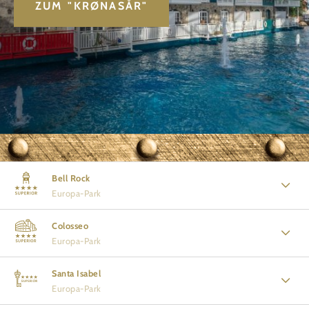
ZUM "KRØNASÅR"
Bell Rock
Europa-Park
Colosseo
Europa-Park
Santa Isabel
Europa-Park