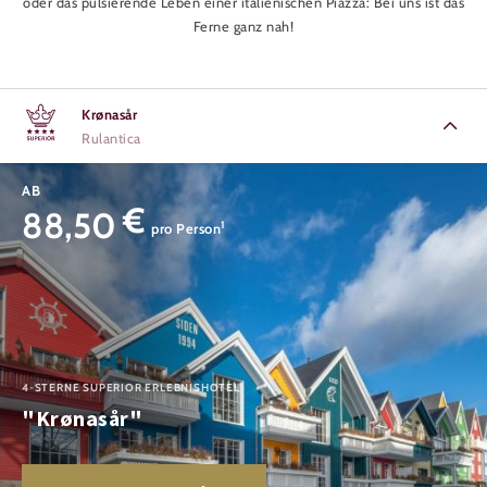
oder das pulsierende Leben einer italienischen Piazza: Bei uns ist das
Ferne ganz nah!
Krønasår
Rulantica
AB
€
88,50
1
pro Person
4-STERNE SUPERIOR ERLEBNISHOTEL
"Krønasår"