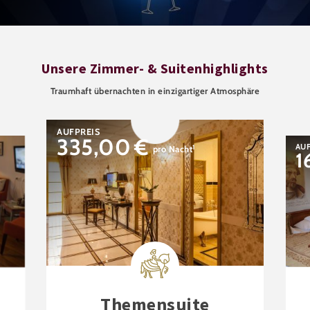
Unsere Zimmer- & Suitenhighlights
Traumhaft übernachten in einzigartiger Atmosphäre
AUFPREIS
335,00
€
AUF
1
pro Nacht
1
Themensuite