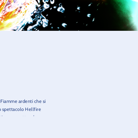
. Fiamme ardenti che si
lo spettacolo Hellfire
 in uno spettacolo
he una vota concluso il