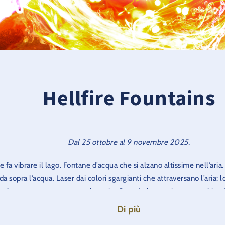
Hellfire Fountains
Dal 25 ottobre al 9 novembre 2025.
 fa vibrare il lago. Fontane d’acqua che si alzano altissime nell’aria
da sopra l’acqua. Laser dai colori sgargianti che attraversano l’aria: 
s è rovente, rumoroso e selvaggio. Questi elementi sono combinati
er tutti coloro che vogliono mantenere alto il battito cardiaco anc
Di più
giro sulle montagne russe.