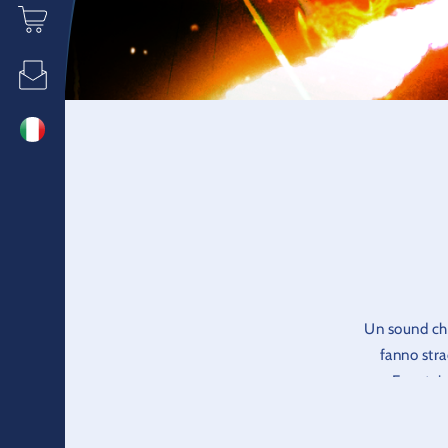
Un sound che
fanno stra
Fountain
mozzafiato p