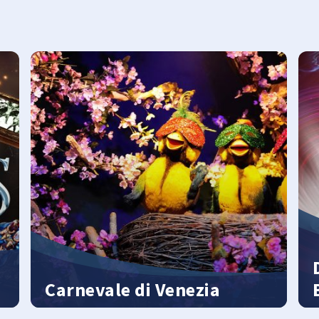
Carnevale di Venezia
Immaginati un po’: “70 uccellini elettronici
D