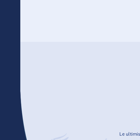
una sovrapposizione con “ Broadway Dreams
Show”, lo
Le ultimi