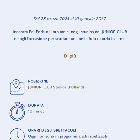
Dal 28 marzo 2025 al 10 gennaio 2027.
Incontra Ed, Edda o i loro amici negli studios del JUNIOR CLUB
e cogli l’occasione per scattare una bella foto ricordo insieme
ai tuoi eroi.
Di più
Nota bene:
lo spettacolo prevede l’uso di numerosi effetti
luminosi che possono provocare reazioni anche fastidiose
nelle persone fotosensibili.
POSIZIONE
JUNIOR CLUB Studios (Holland)
DURATA
10 minuti
ORARI DEGLI SPETTACOLI
Oggi non sono in programma altri spettacoli