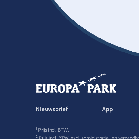
FOOTER-PARK
Nieuwsbrief
App
1
Prijs incl. BTW.
2
Prijs incl. BTW, excl. administratie- en verzendk