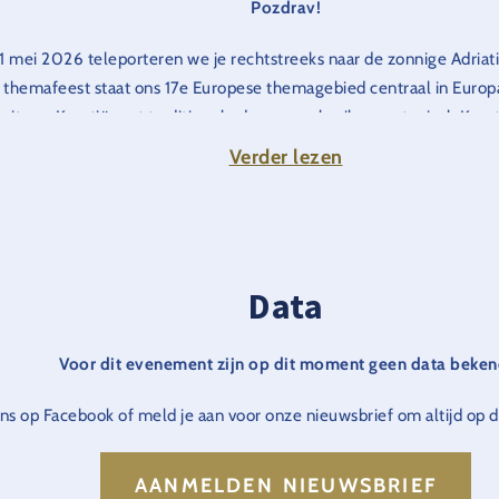
Pozdrav
!
 mei 2026 teleporteren we je rechtstreeks naar de zonnige Adriatis
 themafeest staat ons 17e Europese themagebied centraal in Europ
teit van Kroatië met traditionele dansen, gebruiken en typisch Kroa
Verder lezen
om langs en laat je betoveren door de mediterrane flair van het t
Het Kroatisch feest is bij de toegang tot het park inbegrepe
Data
Voor dit evenement zijn op dit moment geen data beken
ns op Facebook of meld je aan voor onze nieuwsbrief om altijd op de
AANMELDEN NIEUWSBRIEF