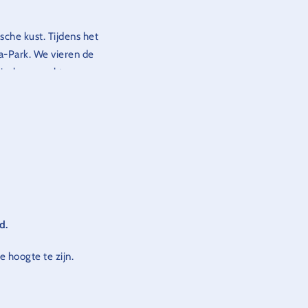
che kust. Tijdens het
a-Park. We vieren de
tische gerechten.
hemagebied!
n.
d.
 hoogte te zijn.