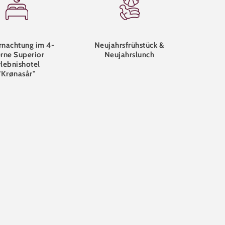
rnachtung im 4-
Neujahrsfrühstück &
rne Superior
Neujahrslunch
rlebnishotel
"Krønasår"