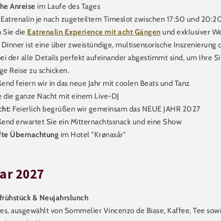
he Anreise
im Laufe des Tages
n Eatrenalin je nach zugeteiltem Timeslot zwischen 17:50 und 20:2
 Sie die
Eatrenalin Experience mit acht Gängen
und exklusiver We
 Dinner ist eine über zweistündige, multisensorische Inszenierung
ei der alle Details perfekt aufeinander abgestimmt sind, um Ihre S
ige Reise zu schicken.
end feiern wir in das neue Jahr mit coolen Beats und Tanz
e die ganze Nacht mit einem Live-DJ
cht:
Feierlich begrüßen wir gemeinsam das NEUE JAHR 2027
ßend erwartet Sie ein Mitternachtssnack und eine Show
te Übernachtung
im Hotel "Krønasår"
ar 2027
frühstück & Neujahrslunch
es, ausgewählt von Sommelier Vincenzo de Biase, Kaffee, Tee sowi