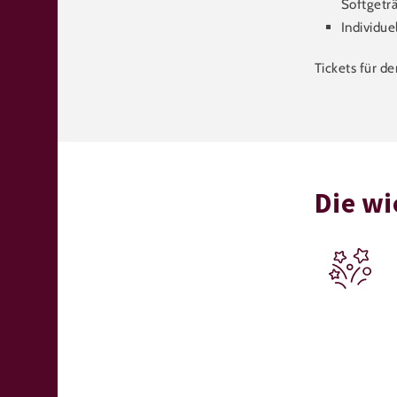
Softgeträ
Individue
Tickets für d
Die wi