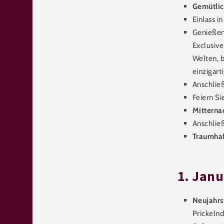
Gemütlic
Einlass i
Genießen
Exclusive
Welten, b
einzigart
Anschließ
Feiern Si
Mitterna
Anschlie
Traumhaf
1. Janu
Neujahrs
Prickelnd