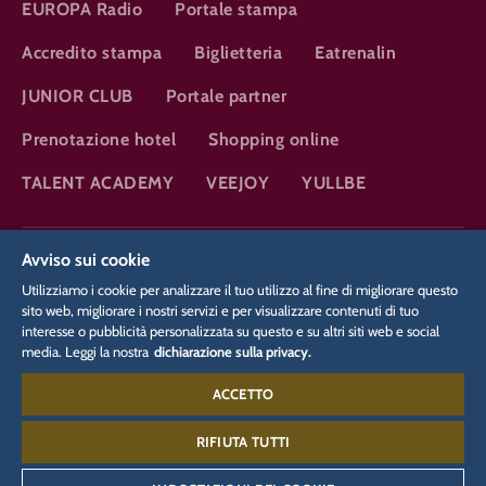
EUROPA Radio
Portale stampa
Accredito stampa
Biglietteria
Eatrenalin
JUNIOR CLUB
Portale partner
Prenotazione hotel
Shopping online
TALENT ACADEMY
VEEJOY
YULLBE
DSGVO
Avviso sui cookie
Tutela dei dati
Impostazioni dei cookie
Colofone
Informazioni legali
Utilizziamo i cookie per analizzare il tuo utilizzo al fine di migliorare questo
sito web, migliorare i nostri servizi e per visualizzare contenuti di tuo
interesse o pubblicità personalizzata su questo e su altri siti web e social
media. Leggi la nostra
dichiarazione sulla privacy.
Hotel:
+49 (0)7822 860 5679
ACCETTO
Silver Lake City:
+49 (0)7822 860 5566
RIFIUTA TUTTI