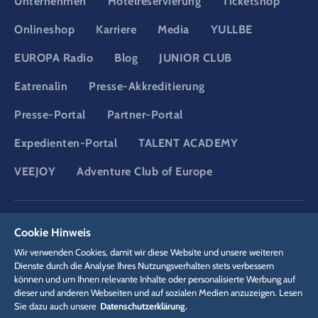
Unternehmen
Hotelreservierung
Ticketshop
Onlineshop
Karriere
Media
YULLBE
EUROPA Radio
Blog
JUNIOR CLUB
Eatrenalin
Presse-Akkreditierung
Presse-Portal
Partner-Portal
Expedienten-Portal
TALENT ACADEMY
VEEJOY
Adventure Club of Europe
DSGVO
Datenschutzerklärung
Cookie-Einstellungen
Impressum
Cookie Hinweis
Rechtliches
Wir verwenden Cookies, damit wir diese Website und unsere weiteren
Dienste durch die Analyse Ihres Nutzungsverhalten stets verbessern
können und um Ihnen relevante Inhalte oder personalisierte Werbung auf
dieser und anderen Webseiten und auf sozialen Medien anzuzeigen. Lesen
Sie dazu auch unsere
Datenschutzerklärung.