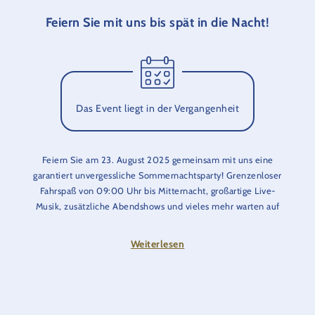
Feiern Sie mit uns bis spät in die Nacht!
Das Event liegt in der Vergangenheit
Feiern Sie am 23. August 2025 gemeinsam mit uns eine
garantiert unvergessliche Sommernachtsparty! Grenzenloser
Fahrspaß von 09:00 Uhr bis Mitternacht, großartige Live-
Musik, zusätzliche Abendshows und vieles mehr warten auf
Sie. Diesen besonderen Anlass nutzen wir, um den 10.
Geburtstag des Europa-Park JUNIOR CLUB zudem gebührend
Weiterlesen
zu zelebrieren: Fabelhafte Specials insbesondere für unsere
kleinen Gäste und spannende Sonderaktionen im gesamten
Park werden Sie und Ihre Kinder mit Sicherheit verzaubern.
Kommen Sie vorbei! Wir freuen uns auf Sie!