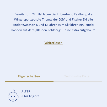
Bereits zum 22. Mal laden der Liftverbund Feldberg, die
Wintersportsschule Thoma, der DSV und Fischer Ski alle
Kinder zwischen 6 und 12 Jahren zum Skifahren ein. Kinder
können auf dem „Kleinen Feldberg“ – eine extra aufgebaute
Skipiste - mit der Unterstützung von professionellen
Skilehrern die ersten Versuche auf Skiern wagen.
Weiterlesen
Die Kurszeiten können dem Park- und Showzeitenplan
entnommen werden.
Reguläre Kurszeiten:
13:00 Uhr, 13:45 Uhr & 14:30 Uhr
Außerhalb der Kurszeiten kann auf der Skipiste mit den Snow-
Eigenschaften
Technische Daten
Tubes nach Herzenslust gerutscht werden.
ALTER
ERÖFFNUNG
6 bis 12 Jahre
2003