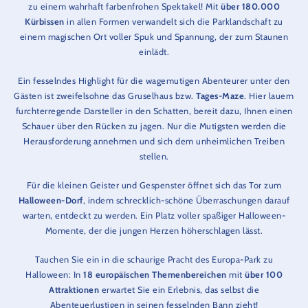
zu einem wahrhaft farbenfrohen Spektakel! Mit
über 180.000
Kürbissen
in allen Formen verwandelt sich die Parklandschaft zu
einem magischen Ort voller Spuk und Spannung, der zum Staunen
einlädt.
Ein fesselndes Highlight für die wagemutigen Abenteurer unter den
Gästen ist zweifelsohne das Gruselhaus bzw.
Tages-Maze
. Hier lauern
furchterregende Darsteller in den Schatten, bereit dazu, Ihnen einen
Schauer über den Rücken zu jagen. Nur die Mutigsten werden die
Herausforderung annehmen und sich dem unheimlichen Treiben
stellen.
Für die kleinen Geister und Gespenster öffnet sich das Tor zum
Halloween-Dorf
, indem schrecklich-schöne Überraschungen darauf
warten, entdeckt zu werden. Ein Platz voller spaßiger Halloween-
Momente, der die jungen Herzen höherschlagen lässt.
Tauchen Sie ein in die schaurige Pracht des Europa-Park zu
Halloween: In
18 europäischen Themenbereichen
mit
über 100
Attraktionen
erwartet Sie ein Erlebnis, das selbst die
Abenteuerlustigen in seinen fesselnden Bann zieht!