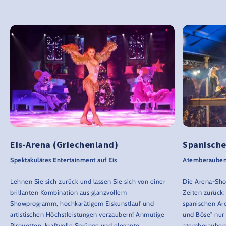
Eis-Arena (Griechenland)
Spanische
Spektakuläres Entertainment auf Eis
Atemberauben
Lehnen Sie sich zurück und lassen Sie sich von einer
Die Arena-Show
brillanten Kombination aus glanzvollem
Zeiten zurück
Showprogramm, hochkarätigem Eiskunstlauf und
spanischen Ar
artistischen Höchstleistungen verzaubern! Anmutige
und Böse" nur 
Pirouetten, kraftvolle Sprünge und elegante
atemberaubend