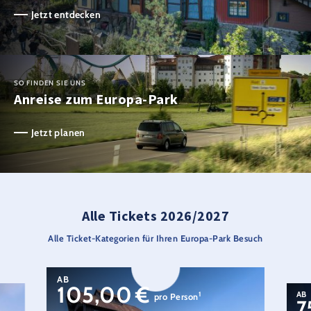
Jetzt entdecken
SO FINDEN SIE UNS
Anreise zum Europa-Park
Jetzt planen
Alle Tickets 2026/2027
Alle Ticket-Kategorien für Ihren Europa-Park Besuch
AB
105,00
€
AB
1
pro Person
7