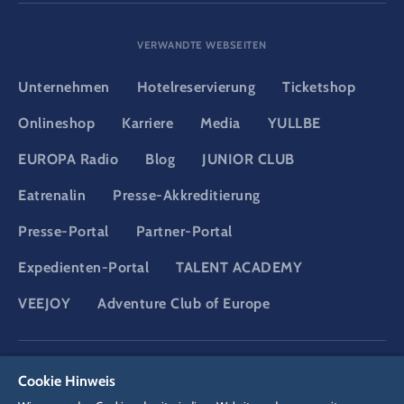
VERWANDTE WEBSEITEN
Unternehmen
Hotelreservierung
Ticketshop
Onlineshop
Karriere
Media
YULLBE
EUROPA Radio
Blog
JUNIOR CLUB
Eatrenalin
Presse-Akkreditierung
Presse-Portal
Partner-Portal
Expedienten-Portal
TALENT ACADEMY
VEEJOY
Adventure Club of Europe
DSGVO
Datenschutzerklärung
Cookie-Einstellungen
Impressum
Cookie Hinweis
Rechtliches