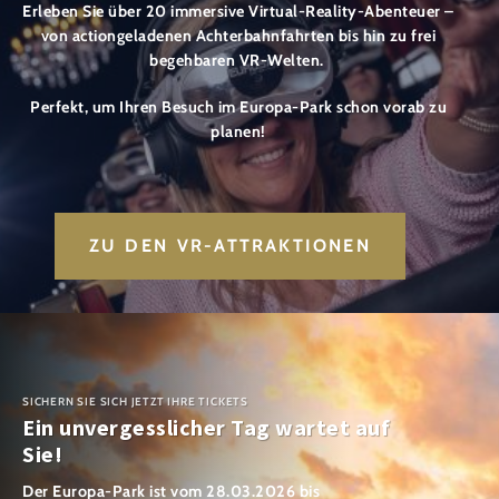
Erleben Sie über 20 immersive Virtual-Reality-Abenteuer –
von actiongeladenen Achterbahnfahrten bis hin zu frei
begehbaren VR-Welten.
Perfekt, um Ihren Besuch im Europa-Park schon vorab zu
planen!
ZU DEN VR-ATTRAKTIONEN
SICHERN SIE SICH JETZT IHRE TICKETS
Ein unvergesslicher Tag wartet auf
Sie!
Der Europa-Park ist vom 28.03.2026 bis