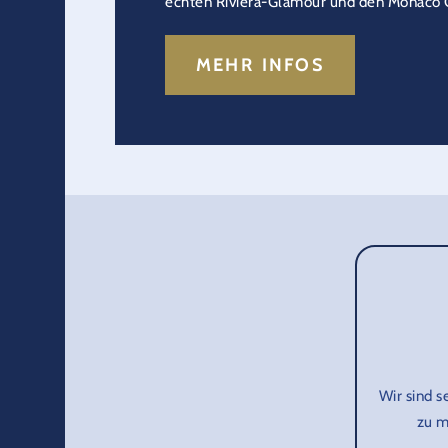
echten Riviera-Glamour und den Monaco G
MEHR INFOS
Wir sind s
zu m