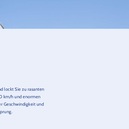
d lockt Sie zu rasanten
130 km/h und enormen
der Geschwindigkeit und
sprung.
perumfang können