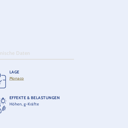
serem Testsitz.
nische Daten
LAGE
MAXIMALE BESCHLEUNIGUNG
Monaco
4 G
EFFEKTE & BELASTUNGEN
HERSTELLER
Höhen, g-Kräfte
Bolliger & Mabillard