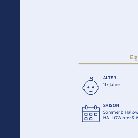
gegeb
Ei
ALTER
FAHRTZEIT
11+ Jahre
3 Min.
SAISON
HÖCHSTGESCHW
Sommer & Hallow
130 km/h
HALLOWinter & W
MAXIMALKAPAZI