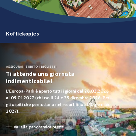
Koffiekopjes
ASSICURATI SUBITO I BIGLIETTI
Ti attende una giornata
indimenticabile!
L’Europa-Park è aperto tutti i giorni dal 28.03.2026
al 09.01.2027 (chiuso il 24 e 25 dicembre 2026. Per
gli ospiti che pernottano nel resort fino al 10 gennaio
2027).
Vai alla panoramica prezzi