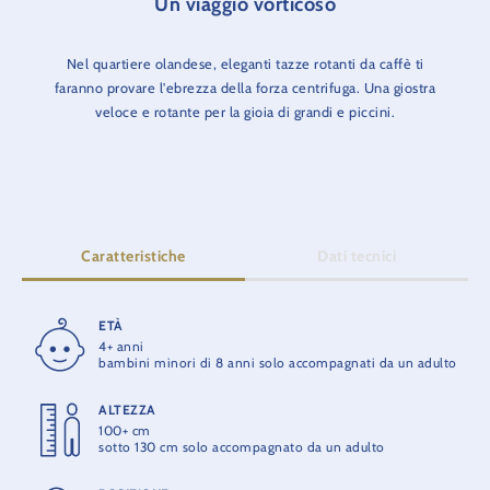
Un viaggio vorticoso
Nel quartiere olandese, eleganti tazze rotanti da caffè ti
faranno provare l'ebrezza della forza centrifuga. Una giostra
veloce e rotante per la gioia di grandi e piccini.
Caratteristiche
Dati tecnici
ETÀ
DURATA
4+ anni
2:50 min.
bambini minori di 8 anni solo accompagnati da un adulto
ALTEZZA
APERTURA
100+ cm
1985
sotto 130 cm solo accompagnato da un adulto