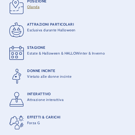
POSIZIONE
COSTRUTTORE
Olanda
MACK Rides
ATTRAZIONI PARTICOLARI
CAPACITÀ MASSIMA
Esclusiva durante Halloween
4 persone per gondola
STAGIONE
CAPACITÀ TEORICA
Estate & Halloween & HALLOWinter & Inverno
990 persone / ora
DONNE INCINTE
Vietato alle donne incinte
INTERATTIVO
Attrazione interattiva
EFFETTI & CARICHI
Forza G