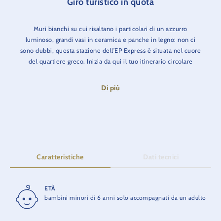
Giro turistico in quota
Muri bianchi su cui risaltano i particolari di un azzurro
luminoso, grandi vasi in ceramica e panche in legno: non ci
sono dubbi, questa stazione dell’EP Express è situata nel cuore
del quartiere greco. Inizia da qui il tuo itinerario circolare
sopraelevato sul parco, oppure utilizza l’EP Express per
raggiungere rapidamente i diversi quartieri tematici.
Di più
Prossime fermate: Germania (stazione "Alexanderplatz"),
Hotels e Spagna.
Caratteristiche
Dati tecnici
ETÀ
DURATA
bambini minori di 6 anni solo accompagnati da un adulto
13 min.