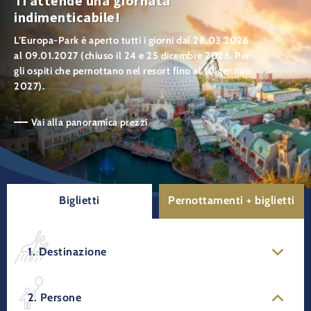
Ti attende una giornata
indimenticabile!
L’Europa-Park è aperto tutti i giorni dal 28.03.2026
al 09.01.2027 (chiuso il 24 e 25 dicembre 2026. Per
gli ospiti che pernottano nel resort fino al 10 gennaio
2027).
Vai alla panoramica prezzi
Biglietti
Pernottamenti + biglietti
1. Destinazione
2. Persone