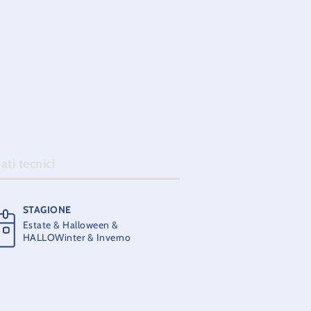
ello sport motoristico.
Museo Oceanografico. La
pirito inconfondibile di
ati tecnici
STAGIONE
Estate & Halloween &
HALLOWinter & Inverno