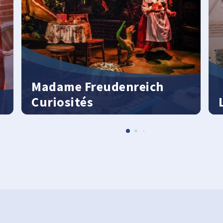
Madame Freudenreich
Curiosités
L’allegro mondo dei dinosauri
U