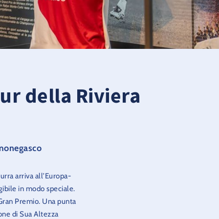
r della Riviera
o monegasco
rra arriva all’Europa-
gibile in modo speciale.
o Gran Premio. Una punta
ione di Sua Altezza