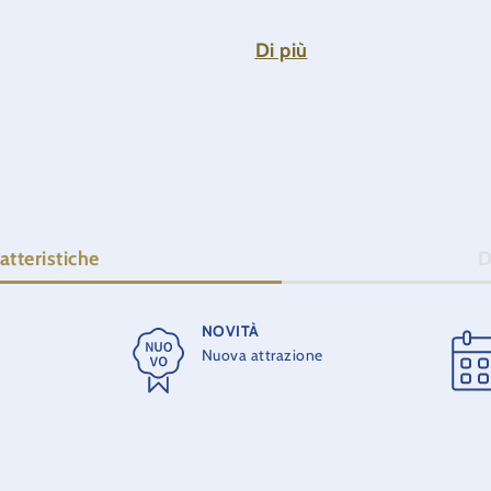
Principe Alberto II, che rispecchia in modo straordinario la storia d
è arricchita da scorci aperti sul mondo del circo, del casinò e del 
Di più
ce cultura, eleganza e intrattenimento, portando in questo modo lo s
Monaco direttamente a Rust.
atteristiche
D
NOVITÀ
Nuova attrazione