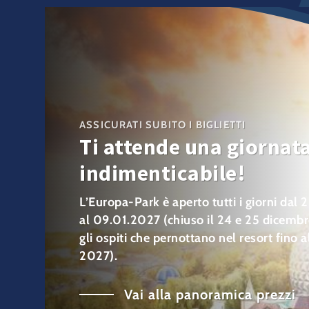
ASSICURATI SUBITO I BIGLIETTI
Ti attende una giornat
indimenticabile!
L’Europa-Park è aperto tutti i giorni dal
al 09.01.2027 (chiuso il 24 e 25 dicemb
gli ospiti che pernottano nel resort fino 
2027).
Vai alla panoramica prezzi