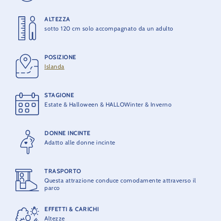
ALTEZZA
APERTURA
sotto 120 cm solo accompagnato da un adulto
1990
POSIZIONE
COSTRUTTORE
Islanda
MACK Rides
STAGIONE
CAPACITÀ MASSIMA
Estate & Halloween & HALLOWinter & Inverno
20 posti a sedere
DONNE INCINTE
CAPACITÀ TEORICA
Adatto alle donne incinte
1600 persone / ora
TRASPORTO
Questa attrazione conduce comodamente attraverso il
parco
EFFETTI & CARICHI
Altezze