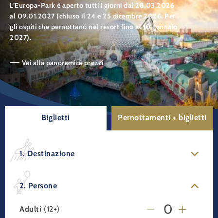
L’Europa-Park è aperto tutti i giorni dal 28.03.2026
al 09.01.2027 (chiuso il 24 e 25 dicembre 2026. Per
gli ospiti che pernottano nel resort fino al 10 gennaio
2027).
Vai alla panoramica prezzi
Biglietti
Pernottamenti + biglietti
1. Destinazione
2. Persone
Adulti
(12+)