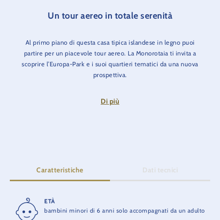
Un tour aereo in totale serenità
Al primo piano di questa casa tipica islandese in legno puoi
partire per un piacevole tour aereo. La Monorotaia ti invita a
scoprire l’Europa-Park e i suoi quartieri tematici da una nuova
prospettiva.
Prossima fermata: Lussemburgo.
Di più
Caratteristiche
Dati tecnici
ETÀ
DURATA
bambini minori di 6 anni solo accompagnati da un adulto
7:10 min.