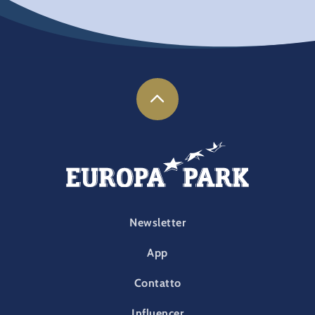
FOOTER-PARK
Newsletter
App
Contatto
Influencer