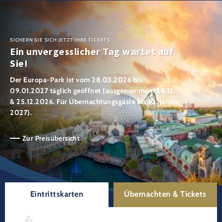
SICHERN SIE SICH JETZT IHRE TICKETS
Ein unvergesslicher Tag wartet auf
Sie!
Der Europa-Park ist vom 28.03.2026 bis
09.01.2027 täglich geöffnet (ausgenommen: 24.12.
& 25.12.2026. Für Übernachtungsgäste bis 10. Januar
2027).
Zur Preisübersicht
Eintrittskarten
Übernachten & Tickets