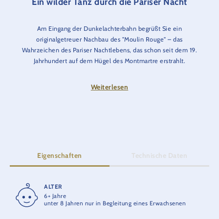
Ein wilder Tanz durch die Pariser Nacht
Am Eingang der Dunkelachterbahn begrüßt Sie ein
originalgetreuer Nachbau des "Moulin Rouge" – das
Wahrzeichen des Pariser Nachtlebens, das schon seit dem 19.
Jahrhundert auf dem Hügel des Montmartre erstrahlt.
Flanieren Sie durch einen Wartebereich voller verschiedener
Szenen und detailverliebter Dekorationen des "Moulin Rouge",
Weiterlesen
bevor Sie in den feuerroten Zügen Platz nehmen.
Begleitet von atmosphärischer Musik, werden Sie im Dunkeln
rund um den Eiffelturm bis unters Dach der Kugel
transportiert. Dort beginnt erst langsam, dann immer schneller
der Flug durch die französische Nacht – begleitet von
Eigenschaften
Technische Daten
beschwingter Cancan Musik. Bunte Lichter kündigen das große
Finale an, bei dem Sie das Pariser Nachtleben und die
Tänzerinnen des "Moulin Rouge" wieder in ihren Bann ziehen.
ALTER
FAHRTZEIT
6+ Jahre
3:30 Min.
Sicherheitshinweis:
Personen mit starkem Oberschenkel- und
unter 8 Jahren nur in Begleitung eines Erwachsenen
/ oder Körperumfang können gegebenenfalls nicht befördert