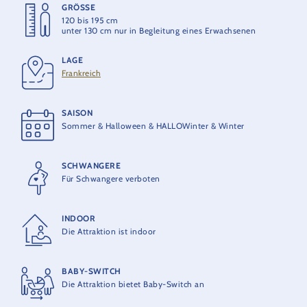
werden. Wir empfehlen eine Probe in unserem Testsitz.
GRÖSSE
HÖHE
120 bis 195 cm
45 m
unter 130 cm nur in Begleitung eines Erwachsenen
LAGE
MAXIMALE BESCHLEUNIGUNG
Frankreich
4 G
SAISON
HÖCHSTGESCHWINDIGKEIT
Sommer & Halloween & HALLOWinter & Winter
60 km/h
SCHWANGERE
ERÖFFNUNG
Für Schwangere verboten
2018
INDOOR
HERSTELLER
Die Attraktion ist indoor
MACK Rides
BABY-SWITCH
MAXIMALKAPAZITÄT
Die Attraktion bietet Baby-Switch an
14 Personen pro Zug