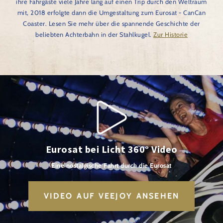
ihre Fahrgäste viele Jahre lang auf einen Trip durch den Weltraum
mit, 2018 erfolgte dann die Umgestaltung zum Eurosat - CanCan
Coaster. Lesen Sie mehr über die spannende Geschichte der
beliebten Achterbahn in der Stahlkugel.
Zur Historie
Eurosat bei Licht 360° Video
Eine nostalgische Fahrt durch die Eurosat
VIDEO AUF VEEJOY ANSEHEN