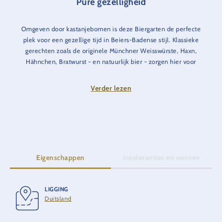
Pure gezelligheid
Omgeven door kastanjebomen is deze Biergarten de perfecte
plek voor een gezellige tijd in Beiers-Badense stijl. Klassieke
gerechten zoals de originele Münchner Weisswürste, Haxn,
Hähnchen, Bratwurst - en natuurlijk bier - zorgen hier voor
een smakelijk genoegen. In het weekend en op warme
zomeravonden is er ook livemuziek.
Verder lezen
Eigenschappen
Intoleranties en wensen
LIGGING
Duitsland
Glutenvrij