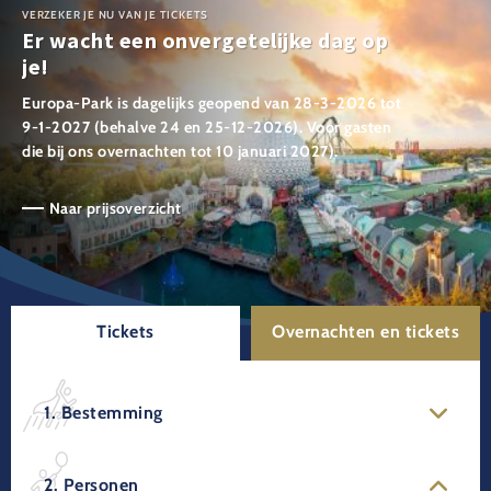
VERZEKER JE NU VAN JE TICKETS
Er wacht een onvergetelijke dag op
je!
Europa-Park is dagelijks geopend van 28-3-2026 tot
9-1-2027 (behalve 24 en 25-12-2026). Voor gasten
die bij ons overnachten tot 10 januari 2027).
Naar prijsoverzicht
Tickets
Overnachten en tickets
1. Bestemming
2. Personen