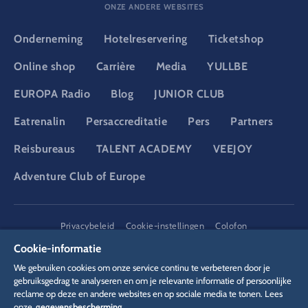
ONZE ANDERE WEBSITES
Onderneming
Hotelreservering
Ticketshop
Online shop
Carrière
Media
YULLBE
EUROPA Radio
Blog
JUNIOR CLUB
Eatrenalin
Persaccreditatie
Pers
Partners
Reisbureaus
TALENT ACADEMY
VEEJOY
Adventure Club of Europe
DSGVO
Privacybeleid
Cookie-instellingen
Colofon
Juridische informatie
Cookie-informatie
We gebruiken cookies om onze service continu te verbeteren door je
gebruiksgedrag te analyseren en om je relevante informatie of persoonlijke
reclame op deze en andere websites en op sociale media te tonen. Lees
onze
gegevensbescherming.