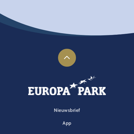
FOOTER-PARK
Nieuwsbrief
App