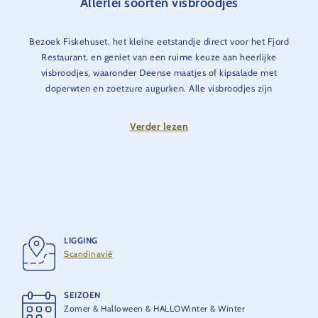
Allerlei soorten visbroodjes
Bezoek Fiskehuset, het kleine eetstandje direct voor het Fjord
Restaurant, en geniet van een ruime keuze aan heerlijke
visbroodjes, waaronder Deense maatjes of kipsalade met
doperwten en zoetzure augurken. Alle visbroodjes zijn
verkrijgbaar in meergranen- of boerenbroodjes en worden
bereid volgens een nieuw recept van de Deense tv-kok Brian
Verder lezen
Bojsen.
Tip:
probeer onze Mack & Bojsen-visburger. De Mack &
Bojsen-visburger kenmerkt zich door zijn sappige visfiletpastei
en de perfecte combinatie van verse ingrediënten voor een
onvergelijkbare smaak.
LIGGING
Geniet van de lekkernijen direct op het gezellige
Scandinavië
Scandinavische dorpsplein of op weg naar je volgende
attractie in Europa-Park!
SEIZOEN
Zomer & Halloween & HALLOWinter & Winter