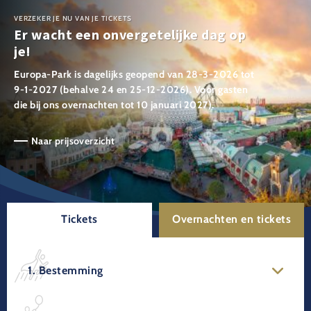
VERZEKER JE NU VAN JE TICKETS
Er wacht een onvergetelijke dag op
je!
Europa-Park is dagelijks geopend van 28-3-2026 tot
9-1-2027 (behalve 24 en 25-12-2026). Voor gasten
die bij ons overnachten tot 10 januari 2027).
Naar prijsoverzicht
Tickets
Overnachten en tickets
1. Bestemming