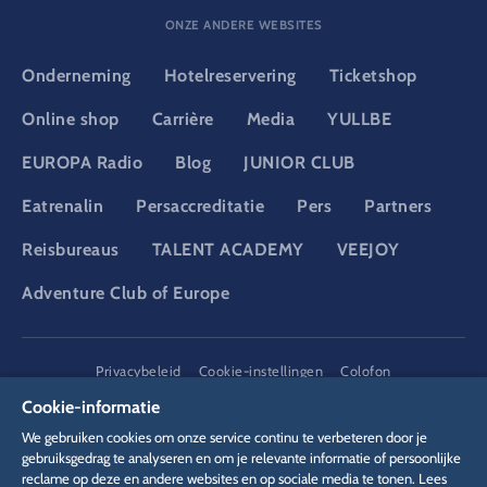
ONZE ANDERE WEBSITES
Onderneming
Hotelreservering
Ticketshop
Online shop
Carrière
Media
YULLBE
EUROPA Radio
Blog
JUNIOR CLUB
Eatrenalin
Persaccreditatie
Pers
Partners
Reisbureaus
TALENT ACADEMY
VEEJOY
Adventure Club of Europe
DSGVO
Privacybeleid
Cookie-instellingen
Colofon
Juridische informatie
Cookie-informatie
We gebruiken cookies om onze service continu te verbeteren door je
gebruiksgedrag te analyseren en om je relevante informatie of persoonlijke
reclame op deze en andere websites en op sociale media te tonen. Lees