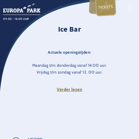
TICKETS
09.00 - 18.00 UUR
Ice Bar
Actuele openingstijden:
Maandag t/m donderdag vanaf 14.00 uur.
Vrijdag t/m zondag vanaf 12. 00 uur.
Op feestdagen en tijdens schoolvakanties vanaf 12.00 uur
Verder lezen
Vier je 'feliz Navidad' in een heuse Ice Bar met een
overheerlijke warme glühwein!