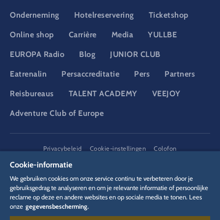
Onderneming
Hotelreservering
Ticketshop
Online shop
Carrière
Media
YULLBE
EUROPA Radio
Blog
JUNIOR CLUB
Eatrenalin
Persaccreditatie
Pers
Partners
Reisbureaus
TALENT ACADEMY
VEEJOY
Adventure Club of Europe
DSGVO
Privacybeleid
Cookie-instellingen
Colofon
Juridische informatie
Cookie-informatie
We gebruiken cookies om onze service continu te verbeteren door je
gebruiksgedrag te analyseren en om je relevante informatie of persoonlijke
reclame op deze en andere websites en op sociale media te tonen. Lees
onze
gegevensbescherming.