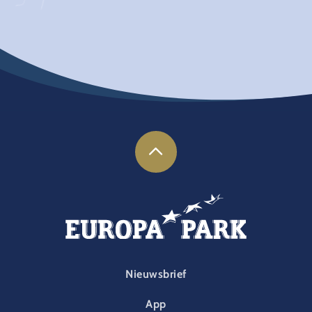
FOOTER-PARK
Nieuwsbrief
App