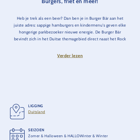
Burgers, friet en meer!
Heb je trek als een beer? Dan ben je in Burger Bär aan het
juiste adres: sappige hamburgers en kindermenu's geven elke
hongerige parkbezoeker nieuwe energie. De Burger Bär
bevindt zich in het Duitse themagebied direct naast het Rock
Café - en dus weg van de drukte tijdens de lunch. Het is ook
de perfecte plek om een hapje te eten voor je naar huis gaat.
Verder lezen
LIGGING
Duitsland
SEIZOEN
Zomer & Halloween & HALLOWinter & Winter