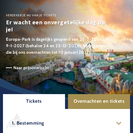
VERZEKER JE NU VAN JE TICKETS
Er wacht een onvergetelijke dag op
je!
Europa-Park is dagelijks geopend van 28-3-2026 tot
9-1-2027 (behalve 24 en 25-12-2026). Voor gasten
die bij ons overnachten tot 10 januari 2027).
Naar prijsoverzicht
Tickets
Overnachten en tickets
1. Bestemming