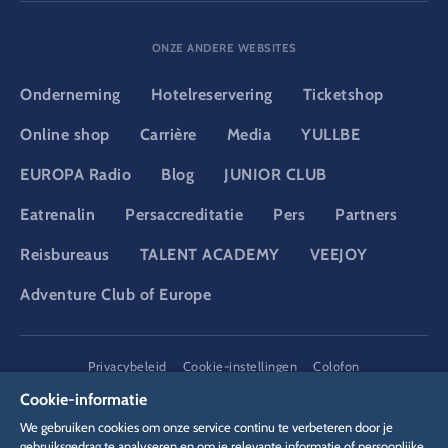
ONZE ANDERE WEBSITES
Onderneming
Hotelreservering
Ticketshop
Online shop
Carrière
Media
YULLBE
EUROPA Radio
Blog
JUNIOR CLUB
Eatrenalin
Persaccreditatie
Pers
Partners
Reisbureaus
TALENT ACADEMY
VEEJOY
Adventure Club of Europe
DSGVO
Privacybeleid
Cookie-instellingen
Colofon
Juridische informatie
Cookie-informatie
We gebruiken cookies om onze service continu te verbeteren door je
gebruiksgedrag te analyseren en om je relevante informatie of persoonlijke