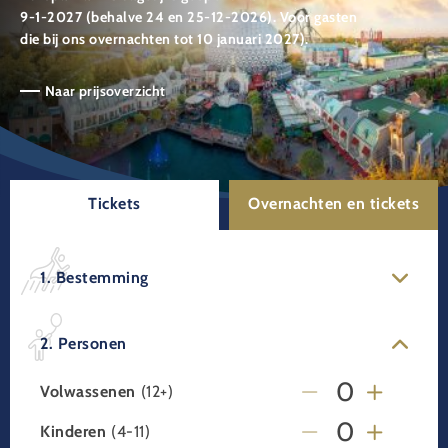
9-1-2027 (behalve 24 en 25-12-2026). Voor gasten
die bij ons overnachten tot 10 januari 2027).
Naar prijsoverzicht
Tickets
Overnachten en tickets
1. Bestemming
2. Personen
Volwassenen
(12+)
Kinderen
(4-11)