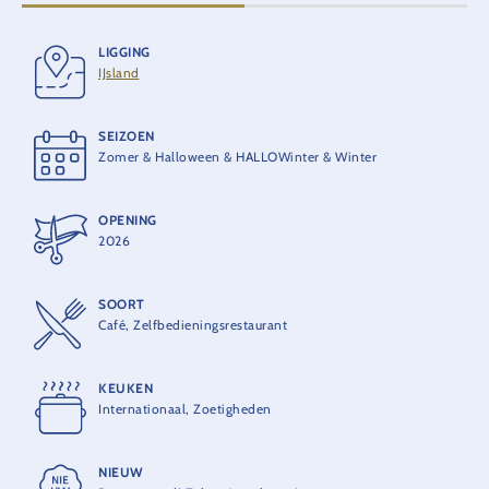
LIGGING
IJsland
Vegetarisch
SEIZOEN
Zomer & Halloween & HALLOWinter & Winter
OPENING
2026
SOORT
Café, Zelfbedieningsrestaurant
KEUKEN
Internationaal, Zoetigheden
NIEUW