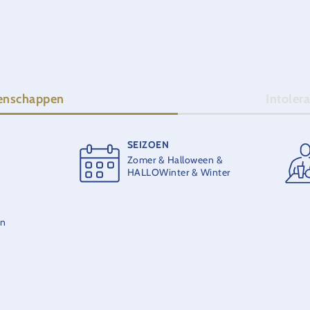
enschappen
Intoler
SEIZOEN
Zomer & Halloween &
Vegetarisch
HALLOWinter & Winter
an