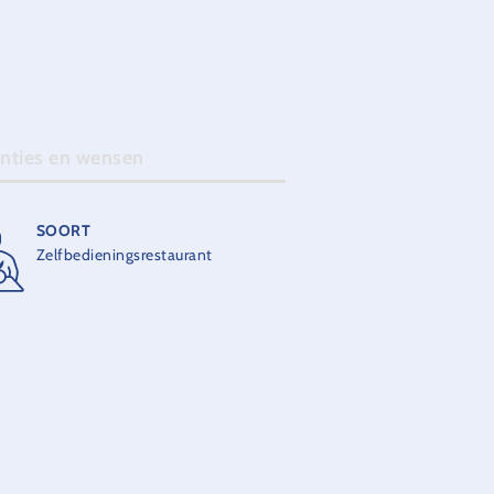
anties en wensen
SOORT
Zelfbedieningsrestaurant