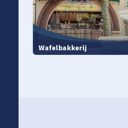
Wafelbakkerij
Vers en knapperig