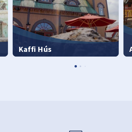
Kaffi Hús
Scandinavische lounge-sfeer
S