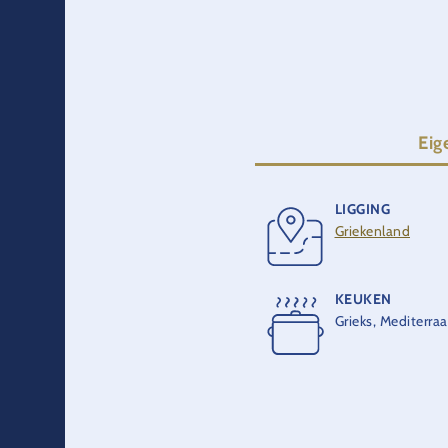
Eig
LIGGING
Griekenland
Glutenvrij
KEUKEN
Grieks, Mediterra