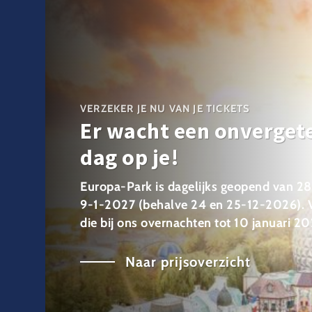
VERZEKER JE NU VAN JE TICKETS
Er wacht een onvergete
dag op je!
Europa-Park is dagelijks geopend van 2
9-1-2027 (behalve 24 en 25-12-2026). 
die bij ons overnachten tot 10 januari 20
Naar prijsoverzicht