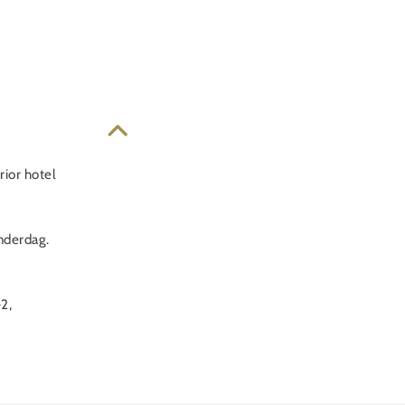
rior hotel
nderdag.
-2,