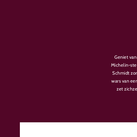
Geniet van
Michelin-st
Schmidt zorg
wars van een
zet zichze